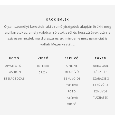
ÖRÖK EMLÉK
Olyan személyt kerestek, aki személyiségetek alapján örökíti meg
a pillanatokat, amely valóban rólatok szól és hosszú évek után is
szívesen néztek majd vissza és aki minderre még garanciát is
vállal? Megérkeztél....
FOTÓ
VIDEÓ
ESKÜVŐ
EGYÉB
DIVATFOTÓ –
INTERJÚ
ONLINE
WEBOLDAL
FASHION
MEGHÍVÓ
KÉSZÍTÉS
DRÓN
ÉTELFOTÓZÁS
ESKÜVŐ DJ
SZÁRAZJÉG
ESKÜVŐRE
ESKÜVŐI
FOTÓ
ESKÜVŐI
TÜZIJÁTÉK
ESKÜVŐI
VIDEÓ