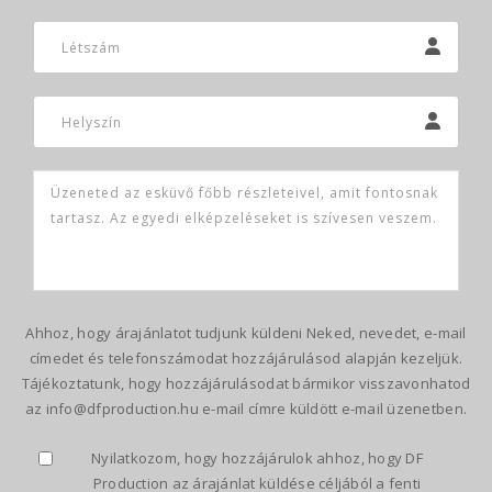
Ahhoz, hogy árajánlatot tudjunk küldeni Neked, nevedet, e-mail
címedet és telefonszámodat hozzájárulásod alapján kezeljük.
Tájékoztatunk, hogy hozzájárulásodat bármikor visszavonhatod
az info@dfproduction.hu e-mail címre küldött e-mail üzenetben.
Nyilatkozom, hogy hozzájárulok ahhoz, hogy DF
Production az árajánlat küldése céljából a fenti