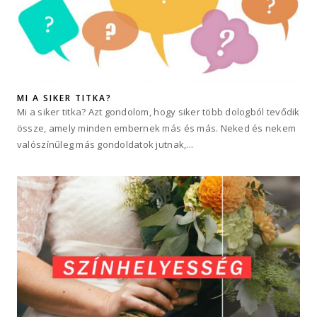
MI A SIKER TITKA?
Mi a siker titka? Azt gondolom, hogy siker több dologból tevődik
össze, amely minden embernek más és más. Neked és nekem
valószínűleg más gondoldatok jutnak,...