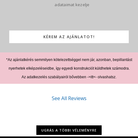
adataimat kezelje
Please leave this field empty.
*Az ajánlatkérés semmilyen kötelezettséggel nem jár, azonban, bepillantást
nyerhetek elképzeléseidbe, így egyedi konstrukciót küldhetek számodra.
Az adatkezelés szabályairól bővebben
->itt<-
olvashatsz.
See All Reviews
UGRÁS A TÖBBI VÉLEMÉNYRE