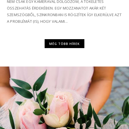
NEM CSAK EGY KAMERÁVAL DOLGOZOM, A TÖKÉLETES
ÖSSZEHATÁS ÉRDEKÉBEN. EGY MOZZANATOT AKÁR KÉT
SZEMSZÖGBŐL, SZINKRONBAN IS RÖGZÍTEK ÍGY ELKERÜLVE AZT
A PROBLÉMÁT (IS), HOGY VALAMI...
MÉG TÖBB HÍREK