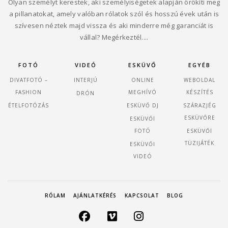
Olyan személyt kerestek, aki személyiségetek alapján örökíti meg
a pillanatokat, amely valóban rólatok szól és hosszú évek után is
szívesen néztek majd vissza és aki minderre még garanciát is
vállal? Megérkeztél....
FOTÓ
VIDEÓ
ESKÜVŐ
EGYÉB
DIVATFOTÓ –
INTERJÚ
ONLINE
WEBOLDAL
FASHION
MEGHÍVÓ
KÉSZÍTÉS
DRÓN
ÉTELFOTÓZÁS
ESKÜVŐ DJ
SZÁRAZJÉG
ESKÜVŐRE
ESKÜVŐI
FOTÓ
ESKÜVŐI
TÜZIJÁTÉK
ESKÜVŐI
VIDEÓ
RÓLAM
AJÁNLATKÉRÉS
KAPCSOLAT
BLOG