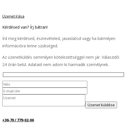
Üzenet írása
Kérdésed van? Írj bátran!
Írd meg kérdésed, észrevételed, javaslatod vagy ha bármilyen
információra lenne szükséged.
Az üzenetküldés semmilyen kötelezettséggel nem jár. Válaszidő:
24 órán belül. Adataid nem adom ki harmadik személynek.
Please leave this field 
+36-70 / 779-02-06