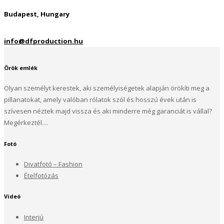
Budapest, Hungary
info@dfproduction.hu
Örök emlék
Olyan személyt kerestek, aki személyiségetek alapján örökíti meg a
pillanatokat, amely valóban rólatok szól és hosszú évek után is
szívesen néztek majd vissza és aki minderre még garanciát is vállal?
Megérkeztél....
Fotó
Divatfotó – Fashion
Ételfotózás
Videó
Interjú