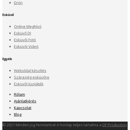
Drón
Esküvő
Online Meghívó
Esküvő DJ
Esküvői Fotó
Esküvői Videó
Egyéb
Weboldal készítés
Szárazjég esküvőre
Esküvői tüzijáték
Rólam
Ajánlatkérés
Kapcsolat
Blog
© 2021 Minden jog fenntartva! A honlap teljes tartalma a
DF Production