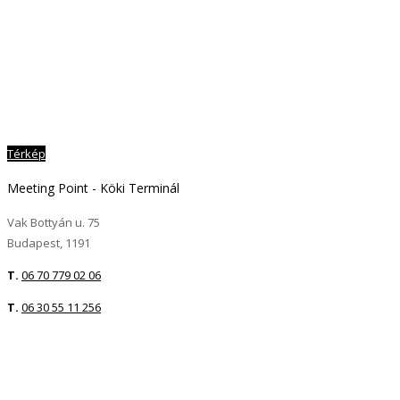
Térkép
Meeting Point - Köki Terminál
Vak Bottyán u. 75
Budapest, 1191
T.
06 70 779 02 06
T.
06 30 55 11 256
Bármilyen kérdés esetén állok
rendelkezésre