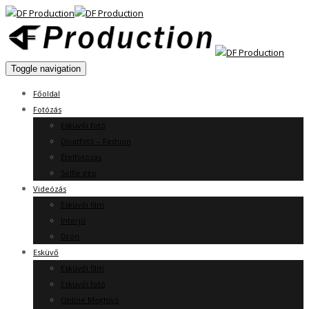
Toggle navigation
Főoldal
Fotózás
Esküvői fotó
Divatfotó – Fashion
Ételfotózás
Selfie gép
Videózás
Esküvői film
Interjú
Drón
Esküvő
Esküvői film
Esküvői fotó
Online Meghívó