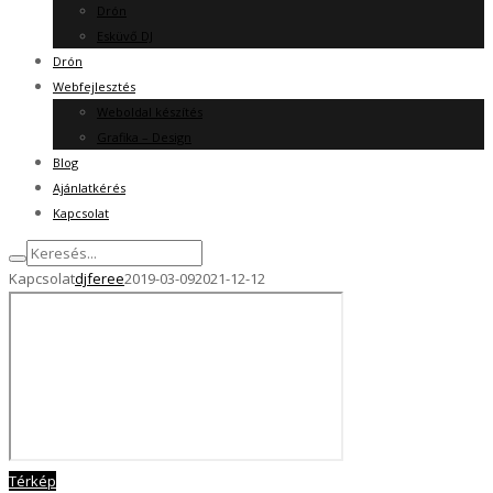
Drón
Esküvő DJ
Drón
Webfejlesztés
Weboldal készítés
Grafika – Design
Blog
Ajánlatkérés
Kapcsolat
Kapcsolat
djferee
2019-03-09
2021-12-12
Térkép